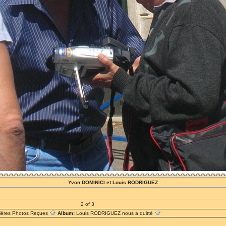
Yvon DOMINICI et Louis RODRIGUEZ
2 of 3
ières Photos Reçues
Album:
Louis RODRIGUEZ nous a quitté