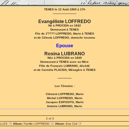
TENES le 12 Août 1865 à 17h
---------------------------
Evangéliste LOFFREDO
Né à PROCIDA en 1842
Demeurant à TENES
Fils de J'???? LOFFREDO, Marin à TENES
et de Céleste LOFFREDO, domicile inconnu
Epouse
Rosina LUBRANO
Née à PROCIDA en 1849
Demeurant à TENES avec sa Mère
Fille de François LUBRANO, décédé
et de Carméla PLACIDA, Ménagère à TENES
----------------
Les Témoins :
Clément LOFFREDO, Marin
Michel LOFFREDO, Marin
Jacques ESPOSITO, Marin
Antoine LUBRANO, Marin
2 of 3
ILLES
Album:
Famille LOFFREDO
Album:
Etat Civil