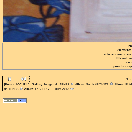
Pr
en attente
et la réunion du m
Elle est d
de 
pour leur ra
3 of
[Retour ACCUEIL]
- Gallery:
Images de TENES
Album:
Ses HABITANTS
Album:
FAM
de TENES
Album:
La VIERGE - Juillet 2013