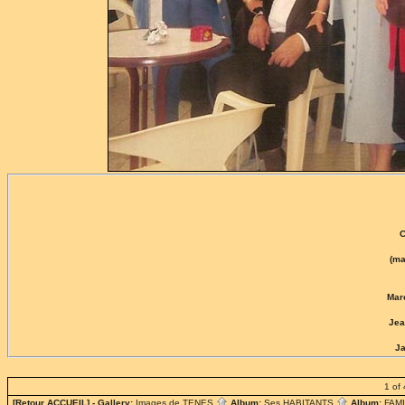
C
(ma
Mar
Je
Ja
1 of 
[Retour ACCUEIL]
- Gallery:
Images de TENES
Album:
Ses HABITANTS
Album:
FAM