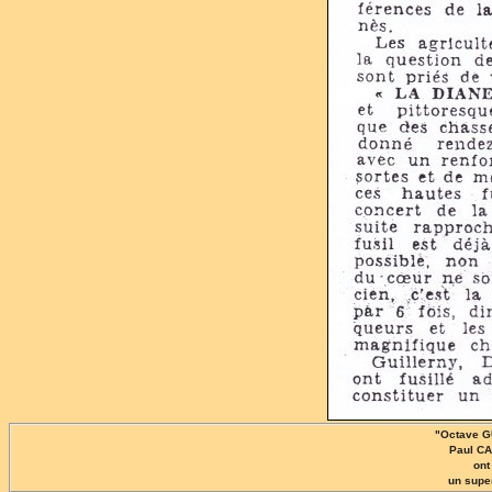
"Octave G
Paul CA
ont
un super