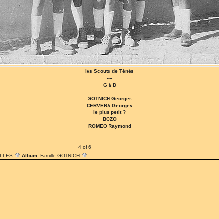
les Scouts de Ténès
----
G à D
GOTNICH Georges
CERVERA Georges
le plus petit ?
BOZO
ROMEO Raymond
4 of 6
ILLES
Album:
Famille GOTNICH