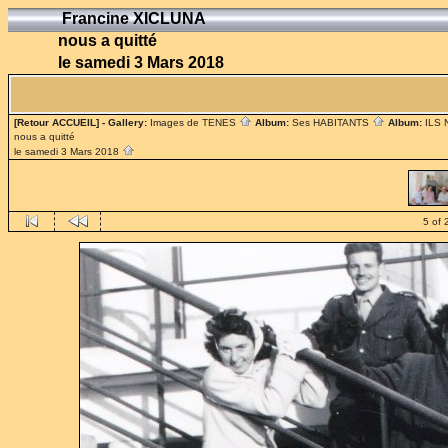
Francine XICLUNA
nous a quitté
le samedi 3 Mars 2018
[Retour ACCUEIL]
- Gallery:
Images de TENES
Album:
Ses HABITANTS
Album:
ILS
nous a quitté
le samedi 3 Mars 2018
5 of 