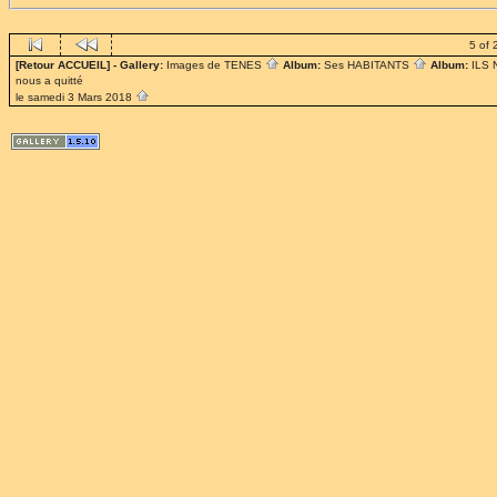
5 of 
[Retour ACCUEIL]
- Gallery:
Images de TENES
Album:
Ses HABITANTS
Album:
ILS
nous a quitté
le samedi 3 Mars 2018