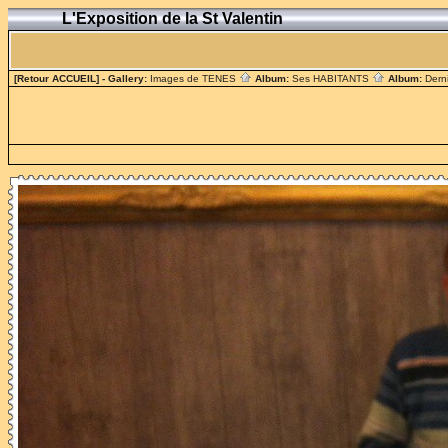
L'Exposition de la St Valentin
[Retour ACCUEIL]
- Gallery:
Images de TENES
Album:
Ses HABITANTS
Album:
Dern