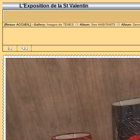
L'Exposition de la St Valentin
[Retour ACCUEIL]
- Gallery:
Images de TENES
Album:
Ses HABITANTS
Album:
Dern