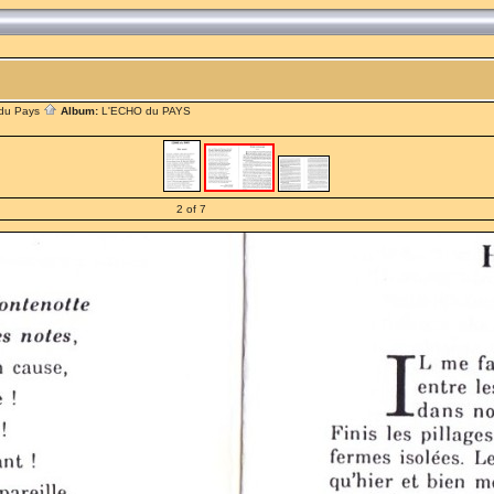
 du Pays
Album:
L'ECHO du PAYS
2 of 7