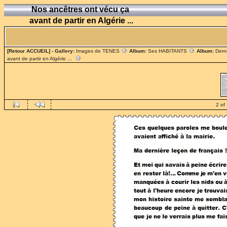
Nos ancêtres ont vécu ça
avant de partir en Algérie ...
[Retour ACCUEIL]
- Gallery:
Images de TENES
Album:
Ses HABITANTS
Album:
Dern
avant de partir en Algérie ...
2 of