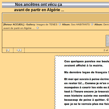
Nos ancêtres ont vécu ça
avant de partir en Algérie ...
[Retour ACCUEIL]
- Gallery:
Images de TENES
Album:
Ses HABITANTS
Album:
Dern
avant de partir en Algérie ...
2 of