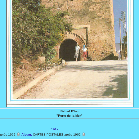
Bab el B'har
"Porte de la Mer"
7 of 7
après 1962
Album:
CARTES POSTALES après 1962