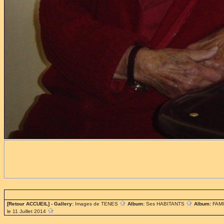
[Retour ACCUEIL]
- Gallery:
Images de TENES
Album:
Ses HABITANTS
Album:
FAM
le 11 Juillet 2014