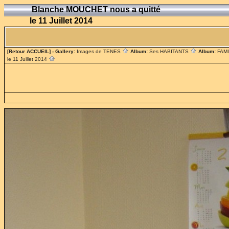
Blanche MOUCHET nous a quitté
le 11 Juillet 2014
[Retour ACCUEIL]
- Gallery:
Images de TENES
Album:
Ses HABITANTS
Album:
FAM
le 11 Juillet 2014