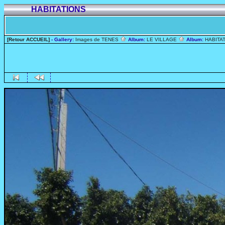
HABITATIONS
[Retour ACCUEIL]
- Gallery:
Images de TENES
Album:
LE VILLAGE
Album:
HABITA