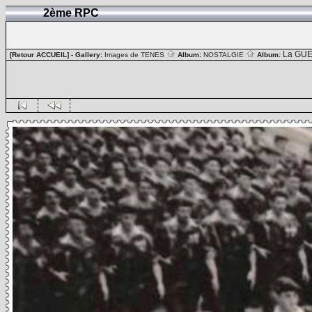
2ème RPC
La GUE
[Retour ACCUEIL]
- Gallery:
Images de TENES
Album:
NOSTALGIE
Album: