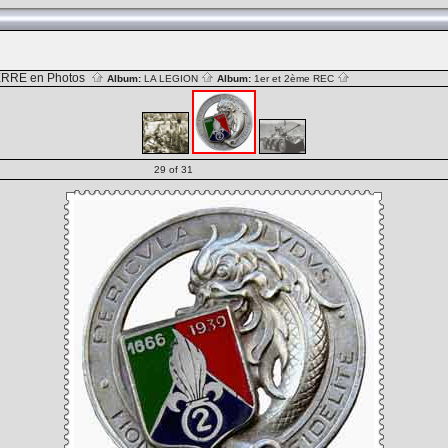
RRE en Photos
Album:
LA LEGION
Album:
1er et 2ème REC
29 of 31