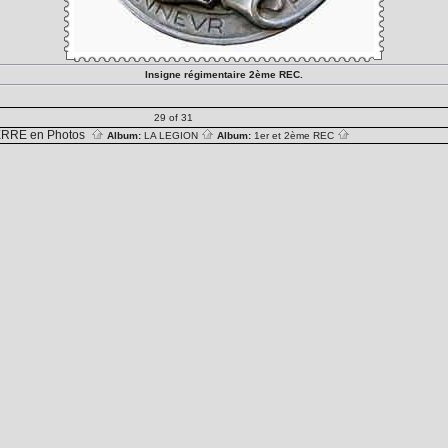
Insigne régimentaire 2ème REC.
29 of 31
RRE en Photos
Album:
LA LEGION
Album:
1er et 2ème REC