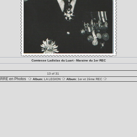
Comtesse Ladislas du Luart - Maraine du 1er REC
13 of 31
RRE en Photos
Album:
LA LEGION
Album:
1er et 2ème REC