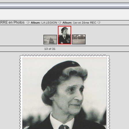
RRE en Photos
Album:
LA LEGION
Album:
1er et 2ème REC
13 of 31