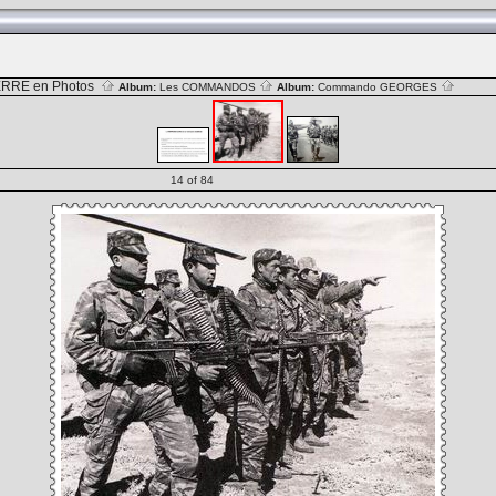
RRE en Photos
Album:
Les COMMANDOS
Album:
Commando GEORGES
14 of 84