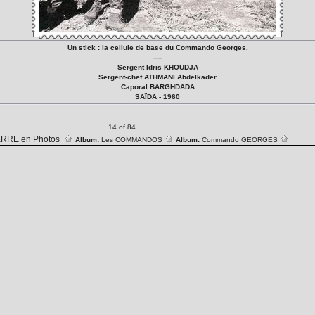
Un stick : la cellule de base du Commando Georges.
----
Sergent Idris KHOUDJA
Sergent-chef ATHMANI Abdelkader
Caporal BARGHDADA
SAÏDA - 1960
14 of 84
RRE en Photos
Album:
Les COMMANDOS
Album:
Commando GEORGES