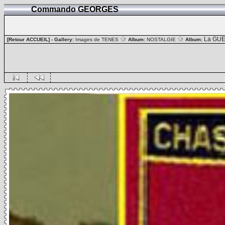
Commando GEORGES
La GUE
[Retour ACCUEIL]
- Gallery:
Images de TENES
Album:
NOSTALGIE
Album: