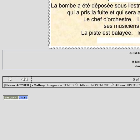
ALGER 
9 Mor
da
5 of
[Retour ACCUEIL]
- Gallery:
Images de TENES
Album:
NOSTALGIE
Album:
HISTOIR