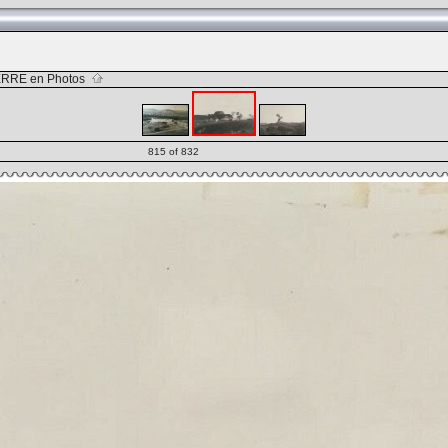
RRE en Photos
815 of 832