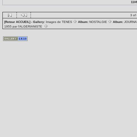
11H5
3 of
[Retour ACCUEIL]
- Gallery:
Images de TENES
Album:
NOSTALGIE
Album:
JOURN
1955 par l'ALGERIANISTE