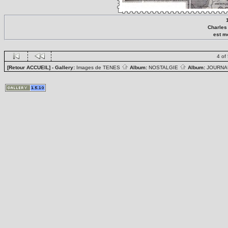
Charle
est m
4 of
[Retour ACCUEIL]
- Gallery:
Images de TENES
Album:
NOSTALGIE
Album:
JOURN