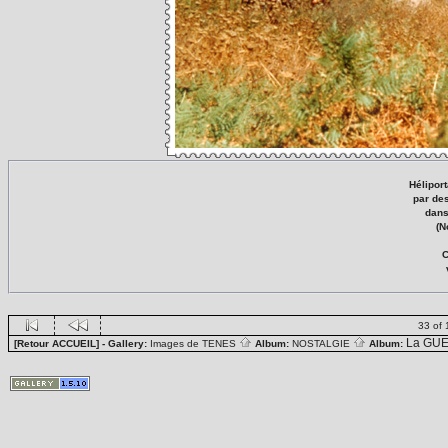
Hélipor
par des
dans
(N
C
33 of 
La GUE
[Retour ACCUEIL]
- Gallery:
Images de TENES
Album:
NOSTALGIE
Album: