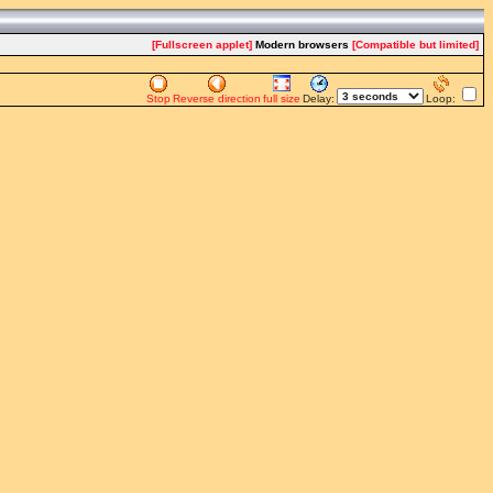
[Fullscreen applet]
Modern browsers
[Compatible but limited]
Stop
Reverse direction
full size
Delay:
Loop: