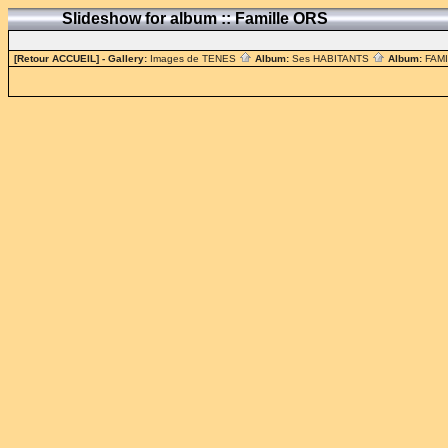
Slideshow for album :: Famille ORS
[Retour ACCUEIL]
- Gallery:
Images de TENES
Album:
Ses HABITANTS
Album:
FAM