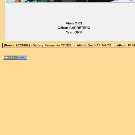
Alain ORS
Gilbert CARRETERO
Yvan ORS
[Retour ACCUEIL]
- Gallery:
Images de TENES
Album:
Ses HABITANTS
Album:
FAM