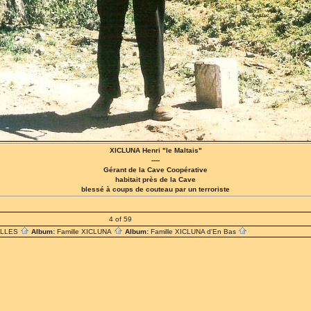
XICLUNA Henri "le Maltais"
----
Gérant de la Cave Coopérative
habitait près de la Cave
blessé à coups de couteau par un terroriste
4 of 59
ILLES
Album:
Famille XICLUNA
Album:
Famille XICLUNA d'En Bas