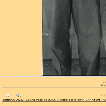
et
(fil
4 of
[Retour ACCUEIL]
- Gallery:
Images de TENES
Album:
Ses HABITANTS
Album:
FAM