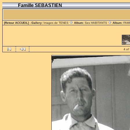
Famille SEBASTIEN
[Retour ACCUEIL]
- Gallery:
Images de TENES
Album:
Ses HABITANTS
Album:
FAM
4 of