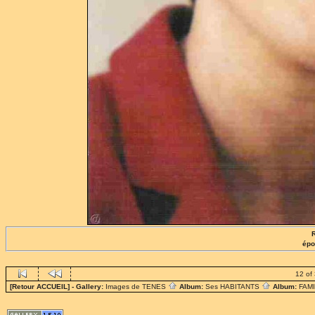
épo
12 of
[Retour ACCUEIL]
- Gallery:
Images de TENES
Album:
Ses HABITANTS
Album:
FAM