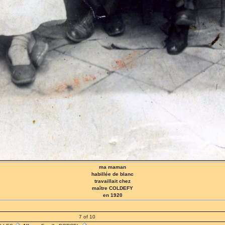
ma maman
habillée de blanc
travaillait chez
maître COLDEFY
en 1920
7 of 10