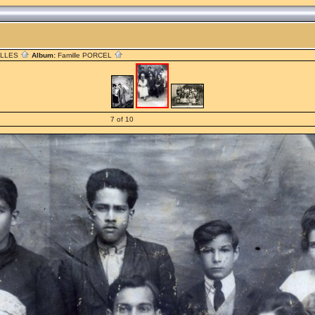
ILLES
Album:
Famille PORCEL
7 of 10