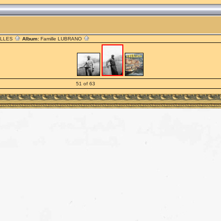
ILLES
Album:
Famille LUBRANO
51 of 63