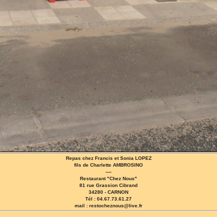
Repas chez Francis et Sonia LOPEZ
fils de Charlette AMBROSINO
----
Restaurant "Chez Nous"
81 rue Grassion Cibrand
34280 - CARNON
Tél : 04.67.73.61.27
mail : restocheznous@live.fr