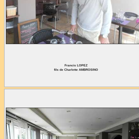
Francis LOPEZ
fils de Charlette AMBROSINO