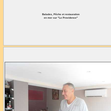
Balades, Pêche et restauration
en mer sur "Le Providence"