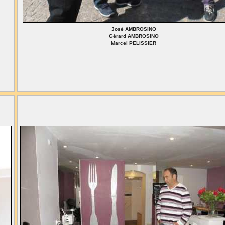
José AMBROSINO
Gérard AMBROSINO
Marcel PELISSIER