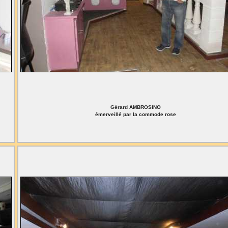
Gérard AMBROSINO
émerveillé par la commode rose