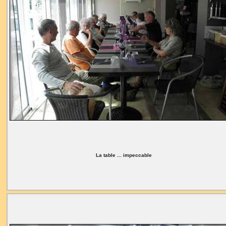
La table ... impeccable