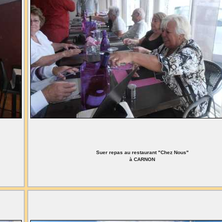
Suer repas au restaurant "Chez Nous"
à CARNON