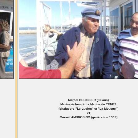
Marcel PELISSIER (80 ans)
Marin-pêcheur à La Marine de TENES
(chalutiers "Le Lucien" et "La Mouette")
et
Gérard AMBROSINO (génération 1943)