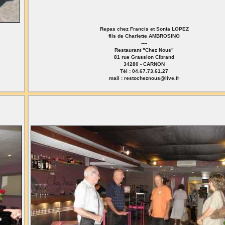
Repas chez Francis et Sonia LOPEZ
fils de Charlette AMBROSINO
----
Restaurant "Chez Nous"
81 rue Grassion Cibrand
34280 - CARNON
Tél : 04.67.73.61.27
mail : restocheznous@live.fr