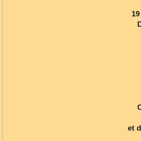
19
D
et 