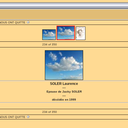
 NOUS ONT QUITTE
234 of 350
SOLER Laurence
----
Epouse de Jacky SOLER
----
décédée en 1999
234 of 350
 NOUS ONT QUITTE