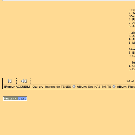
-- r
3- 
"Zo
4- R
6- A
8- 
-- 2
6- 
7- 
8- 
3èm
7- 
?- C
-- 4
4- C
5- 
24 of
[Retour ACCUEIL]
- Gallery:
Images de TENES
Album:
Ses HABITANTS
Album:
Phot