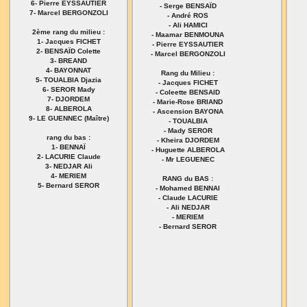
6- Pierre EYSSAUTIER
- Serge BENSAÏD
7- Marcel BERGONZOLI
- André ROS
- Ali HAMICI
2ème rang du milieu :
- Maamar BENMOUNA
1- Jacques FICHET
- Pierre EYSSAUTIER
2- BENSAÏD Colette
- Marcel BERGONZOLI
3- BREAND
4- BAYONNAT
Rang du Milieu :
5- TOUALBIA Djazia
- Jacques FICHET
6- SEROR Mady
- Coleette BENSAID
7- DJORDEM
- Marie-Rose BRIAND
8- ALBEROLA
- Ascension BAYONA
9- LE GUENNEC (Maître)
- TOUALBIA
- Mady SEROR
rang du bas :
- Kheira DJORDEM
1- BENNAÏ
- Huguette ALBEROLA
2- LACURIE Claude
- Mr LEGUENEC
3- NEDJAR Ali
4- MERIEM
RANG du BAS :
5- Bernard SEROR
- Mohamed BENNAI
- Claude LACURIE
- Ali NEDJAR
- MERIEM
- Bernard SEROR