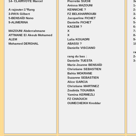
14- CLAIRVOYE Marcel
Pierrette SUCHI
3
Anissa MAZOUNI
1
A rajouter:1°Rang
KENNICHE ?
2
3-PAYA Gilbert
FZ BELKHARROUBI
3
5-BENSAÏD Nono
Jacqueline FICHET
4
9-ALIMERINA
Danielle FICHET
5
KACEMI ?
6
MAZOUNI Abderrahmane
X
7
ATTMANE El Akeub Mohamed
X
8
ALEM
Lalia KOUADRI
9
Mohamed DERGHAL
ABASSI ?
1
Danielle VISCIANO
r
rang du bas :
2
Danielle TUESTA
3
Marie-Jeanne BENSAÏD
Christiane SEBASTIEN
Bahia MOKRANE
Suzanne SEBASTIEN
Alice GARCIA
Christiane MARTINEZ
Zoubida TOUAIBIA
Yamina KERMEZLI
FZ CHAOUCH
OUMECHEIKH Kreddar