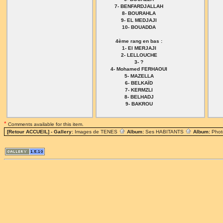
7- BENFARDJALLAH
8- BOURAHLA
9- EL MEDJAJI
10- BOUADDA
4ème rang en bas :
1- El MERJAJI
2- LELLOUCHE
3- ?
4- Mohamed FERHAOUI
5- MAZELLA
6- BELKAÏD
7- KERMZLI
8- BELHADJ
9- BAKROU
*
Comments available for this item.
[Retour ACCUEIL]
- Gallery:
Images de TENES
Album:
Ses HABITANTS
Album:
Phot