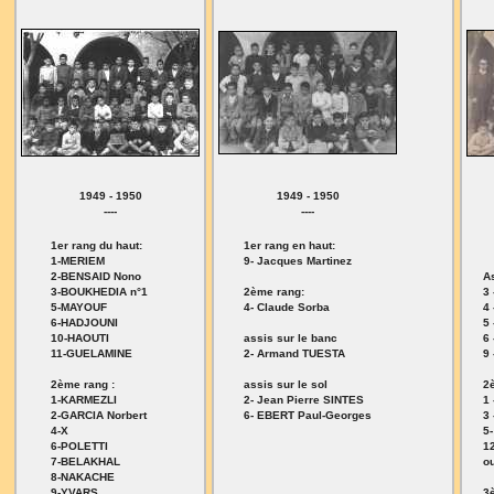
1949 - 1950
1949 - 1950
----
----
1er rang du haut:
1er rang en haut:
1-MERIEM
9- Jacques Martinez
2-BENSAID Nono
As
3-BOUKHEDIA n°1
2ème rang:
3
5-MAYOUF
4- Claude Sorba
4
6-HADJOUNI
5
10-HAOUTI
assis sur le banc
6
11-GUELAMINE
2- Armand TUESTA
9
2ème rang :
assis sur le sol
2
1-KARMEZLI
2- Jean Pierre SINTES
1
2-GARCIA Norbert
6- EBERT Paul-Georges
3
4-X
5
6-POLETTI
1
7-BELAKHAL
o
8-NAKACHE
9-YVARS
3