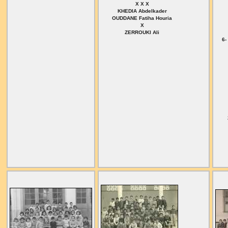
X X X
KHEDIA Abdelkader
OUDDANE Fatiha Houria
X
ZERROUKI Ali
6-