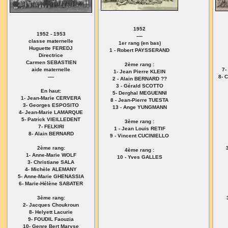
1952
1952 - 1953
----
classe maternelle
1er rang (en bas)
Huguette FEREDJ
1 - Robert PAYSSERAND
Directrice
Carmen SEBASTIEN
2ème rang :
aide maternelle
7-
1- Jean Pierre KLEIN
----
8- 
2 - Alain BERNARD ??
3 - Gérald SCOTTO
En haut:
5- Derghal MEGUENNI
1- Jean-Marie CERVERA
8 - Jean-Pierre TUESTA
3- Georges ESPOSITO
13 - Ange YUNGMANN
4- Jean-Marie LAMARQUE
5- Patrick VIEILLEDENT
3ème rang :
7- FELKIRI
1 - Jean Louis RETIF
8- Alain BERNARD
9 - Vincent CUCINIELLO
2ème rang:
4ème rang :
1- Anne-Marie WOLF
10 - Yves GALLES
3- Christiane SALA
4- Michèle ALEMANY
5- Anne-Marie GHENASSIA
6- Marie-Hélène SABATER
3ème rang:
2- Jacques Choukroun
8- Helyett Lacurie
9- FOUDIL Faouzia
10- Genre Bert Maryse