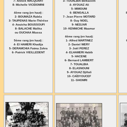
7- Annick MACQUART
3- TOUALBIA Belkacem
8- Michelle VICIDOMINI
4- AYOUAZ Ali
5- MIMOUNI
4ème rang (en haut) :
6- BENGALLA
2- BOUMAZA Rabéa
7- Jean Pierre MOTARD
3- TAUPENAS Marie-Thérèse
8- Guy NOEL
4- Aouicha BOUSSOUFI
9- NEDJAR
8- BALACHE Malika
10- KENNICHE Maamar
ou OUCHAA Miassa
4ème rang (en haut):
5ème rang (en haut) :
1- Alfred MARTINEZ
4- El HAMERI Khadija
2- Daniel WERY
5- DERAMCHIA Fatma Zohra
3- Joël PEREZ
6- Patrick VIEILLEDENT
4- ELHAMERI Habib
5- HACENE
6- Bernard LAMBERT
7- TOUALBIA
8- ELASNOUNI
9- AYOUAZ Djillali
10- CAÏDYOUCEF
11- GHOMRI