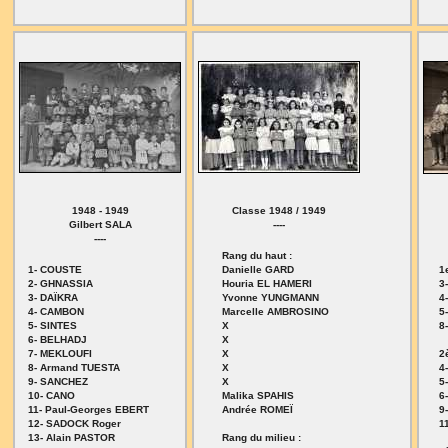
1948 - 1949
Classe 1948 / 1949
Gilbert SALA
----
----
Rang du haut :
1- COUSTE
Danielle GARD
1
2- GHNASSIA
Houria EL HAMERI
3
3- DAÏKRA
Yvonne YUNGMANN
4
4- CAMBON
Marcelle AMBROSINO
5
5- SINTES
X
8
6- BELHADJ
X
7- MEKLOUFI
X
2
8- Armand TUESTA
X
4
9- SANCHEZ
X
5
10- CANO
Malika SPAHIS
6
11- Paul-Georges EBERT
Andrée ROMEÏ
9
12- SADOCK Roger
1
13- Alain PASTOR
Rang du milieu :