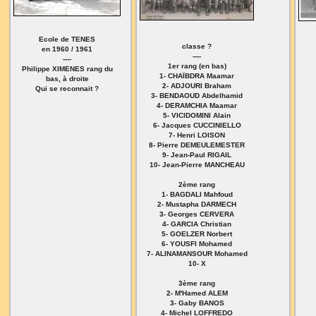
Ecole de TENES
classe ?
en 1960 / 1961
----
----
1er rang (en bas)
Philippe XIMENES rang du
1- CHAÏBDRA Maamar
bas, à droite
2- ADJOURI Braham
Qui se reconnait ?
3- BENDAOUD Abdelhamid
4- DERAMCHIA Maamar
5- VICIDOMINI Alain
6- Jacques CUCCINIELLO
7- Henri LOISON
8- Pierre DEMEULEMESTER
9- Jean-Paul RIGAIL
10- Jean-Pierre MANCHEAU
2ème rang
1- BAGDALI Mahfoud
2- Mustapha DARMECH
3- Georges CERVERA
4- GARCIA Christian
5- GOELZER Norbert
6- YOUSFI Mohamed
7- ALINAMANSOUR Mohamed
10- X
3ème rang
2- M'Hamed ALEM
3- Gaby BANOS
4- Michel LOFFREDO