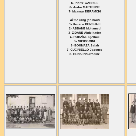
5- Pierre GABRIEL
6- André MARTENNE
7- Maamar DERAMCHI
4ème rang (en haut)
1- Hacène BENSHALI
2- ABBANE Mohamed
3- ZIDANE Abdelkader
4- ROBAÏNE Djelloul
5- VICIDOMINI
6- BOUMAZA Salah
7- CUCINIELLO Jacques
8- BENAI Nourredine