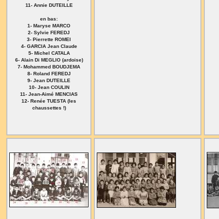
11- Annie DUTEILLE
en bas:
1- Maryse MARCO
2- Sylvie FEREDJ
3- Pierrette ROMEI
4- GARCIA Jean Claude
5- Michel CATALA
6- Alain Di MEGLIO (ardoise)
7- Mohammed BOUDJEMA
8- Roland FEREDJ
9- Jean DUTEILLE
10- Jean COULIN
11- Jean-Aimé MENCIAS
12- Renée TUESTA (les
chaussettes !)