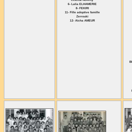
6- Lalia ELHAMERIE
8- FEKIRI
11- Fille adoptive famille
Zerrouki
12- Aïcha AMEUR
B