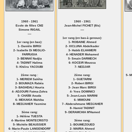
1960 - 1961
1960 - 1961
Ecole de filles CM2
Jean-Michel FICHET (fils)
Simone RIGAIL
----
----
1er rang (en bas-à genoux):
1er rang (en bas):
1- ROBAINE Ahmed
1- Danièle BIRGI
2- XICLUNA Abdelkader
2- Isabelle Di MEGLIO-
3- Habib ELHAMERI
FARRUGIA
4- HENADER Mohamed
3- BENNAÏ Nadjia
5- Smaïn DARMECH
4- TADINIT Halima
6- KOCEIR Moussa
5- Khéira YACOUBI
7- NEDJAR
2ème rang :
2ème rang:
5- 
1- MERIEM Saléha
1- GUETARNI
2- BOUMAZA Rabéa
2- Robert BIRGI
3- BAGHDALI Houria
3- Jean Marc BIRGI
4- ADJOURI Fatma-Zohra
4- Yves DOMINICI
5- CHAÏBI Aouda
5- Jean-Louis MARINI
6- MEKAKIA Wahiba
6- MIMOUNI
8- MEDJAHER Yasmine
7- Abderahmane MEDJAHER
8- Hamid TADINIT
3ème rang:
9- DERAMCHIA M'Hamed
1- Hélène TUESTA
4- Martine MONTECRISTO
3ème rang:
5- Michèle BEAUSSIER
1- BOUMEZOUED
6- Marie-Paule LANGENDORF
2- MAIRIA Ahmed