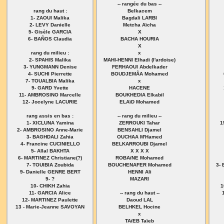
-- rangée du bas --
rang du haut :
Belkacem
1- ZAOUI Malika
Bagdali LARBI
2- LEVY Danielle
Metcha Aïcha
5- Gisèle GARCIA
X
6- BAÑOS Claudia
BACHA HOURIA
X
rang du milieu :
x
2- SPAHIS Malika
MAHI-HENNI Elhadi (l'ardoise)
3- YUNGMANN Denise
FERHAOUI Abdelkader
4- SUCHI Pierrette
BOUDJEMÂA Mohamed
7- TOUALBIA Malika
x
9- GARD Yvette
HACENE
11- AMBROSINO Marcelle
BOUKHEDIA Elkabil
12- Jocelyne LACURIE
ELAïD Mohamed
rang assis en bas :
-- rang du milieu --
1- XICLUNA Yamina
ZERROUKI Tahar
1
2- AMBROSINO Anne-Marie
BENSAHLI Djamel
3- BAGHDALI Zahia
OUCHAA M'Hamed
4- Francine CUCINIELLO
BELKARROUBI Djamel
5- Allal BAKHTA
X X X X
6- MARTINEZ Christiane(?)
ROBAïNE Mohamed
7- TOUIBIA Zoubida
BOUCHENAFER Mohamed
3-
9- Danielle GENRE BERT
HENNI Ali
9- ?
MAZARI
10- CHIKH Zahia
1
11- GARCIA Alice
-- rang du haut --
12- MARTINEZ Paulette
Daoud LAL
13 - Marie-Jeanne SAVOYAN
BELHKEL Hocine
x
TAïEB Taïeb