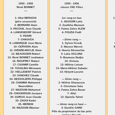
1955 - 1956
1955 - 1956
René BONNET
classe CM1 Filles
----
----
1- Allal MERAOUI
1er rang en bas
1
(père assassiné)
1- ADJOURI Lalia
2- BERNARD Alain
2- Zoulikha Mazouni
3- PACOUIL Jean Claude
3- Fatma Zohra ALEM
4- LANGENDORF Gérard
4- FOUZIA Fodil
5- FEKIRI
7- CHAOUCH
---2ème rang ---
8- LAMARQUE Jean Marie
1- Sylvia Feredj
10- CERVERA Alain
2- Maryse Marcot
11- GIRARD-MAYLIE Alain
4- Houria Déramchia
12- BEAUSSIER Robert
5- Lalia XICLUNA
13- René BONNET instituteur
9- Boumaza Nadjia
16- RIOUFREY Robert
10- Xicluna
17- CASIMIR Camille
12- Hélène Loison
19- TOUALBIA Mérouane
13- Marie-Hélène Sabater
22- VIELLEDENT Patrick
14- Helyett Lacurie
23- SANCHEZ Claude
24- DESSOLIERS Philippe
--- 3éme rang ---
26- CHAMMA Mohamed
2- Hélène Ghanassia
Noureddine
3- Christiane Sala
27- MAZOUNI Mohamed
4- Fatma Zohra Banat
29- CHOUKROUN Jacques
7- Allal
30- GARCIA Jean Claude
12- Djamila Tahmi
33- ZAOUI Kader
35- MERIEM
--- 4éme rang en haut ---
36- MAZOUNI Mâamar
3- Danièle GARD
Fille du proprietaire du bar près
cinéma Novelty