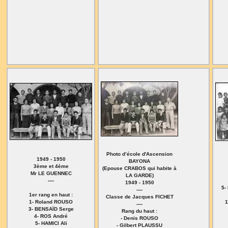
Photo d’école d'Ascension
1949 - 1950
BAYONA
3ème et 4ème
(Epouse CRABOS qui habite à
Mr LE GUENNEC
LA GARDE)
----
1949 - 1950
5-
----
1er rang en haut :
Classe de Jacques FICHET
1- Roland ROUSO
1
----
3- BENSAÏD Serge
Rang du haut :
4- ROS André
- Denis ROUSO
5- HAMICI Ali
- Gilbert PLAUSSU