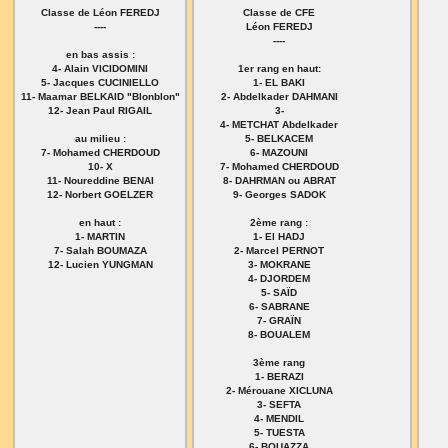
Classe de Léon FEREDJ
Classe de CFE
----
Léon FEREDJ
----
en bas assis :
4- Alain VICIDOMINI
1er rang en haut:
5- Jacques CUCINIELLO
1- EL BAKI
11- Maamar BELKAID "Blonblon"
2- Abdelkader DAHMANI
12- Jean Paul RIGAIL
3-
4- METCHAT Abdelkader
au milieu :
5- BELKACEM
7- Mohamed CHERDOUD
6- MAZOUNI
10- X
7- Mohamed CHERDOUD
11- Noureddine BENAI
8- DAHRMAN ou ABRAT
12- Norbert GOELZER
9- Georges SADOK
en haut :
2ème rang :
1- MARTIN
1- El HADJ
7- Salah BOUMAZA
2- Marcel PERNOT
12- Lucien YUNGMAN
3- MOKRANE
4- DJORDEM
5- SAÏD
6- SABRANE
7- GRAÏN
8- BOUALEM
3ème rang
1- BERAZI
2- Mérouane XICLUNA
3- SEFTA
4- MENDIL
5- TUESTA
6- BOUAZZA