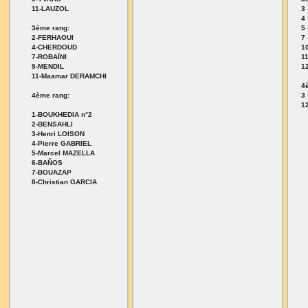
11-LAUZOL
3
4
3ème rang:
5
2-FERHAOUI
7
4-CHERDOUD
1
7-ROBAÏNI
1
9-MENDIL
1
11-Maamar DERAMCHI
4è
4ème rang:
3
1
1-BOUKHEDIA n°2
2-BENSAHLI
3-Henri LOISON
4-Pierre GABRIEL
5-Marcel MAZELLA
6-BAÑOS
7-BOUAZAP
8-Christian GARCIA