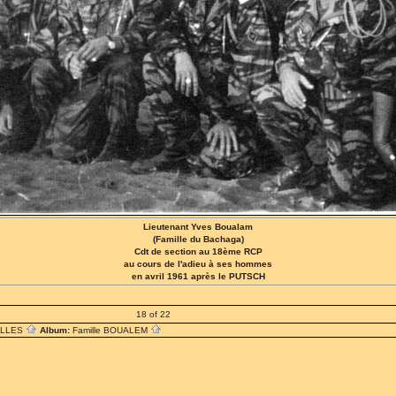
Lieutenant Yves Boualam
(Famille du Bachaga)
Cdt de section au 18ème RCP
au cours de l'adieu à ses hommes
en avril 1961 après le PUTSCH
18 of 22
ILLES
Album:
Famille BOUALEM