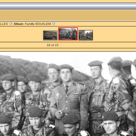
ILLES
Album:
Famille BOUALEM
18 of 22