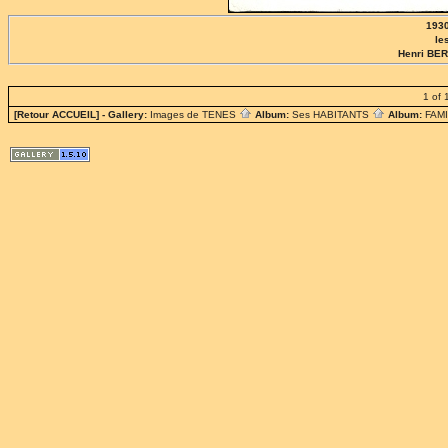
1930
le
Henri BE
1 of 
[Retour ACCUEIL]
- Gallery:
Images de TENES
Album:
Ses HABITANTS
Album:
FAM