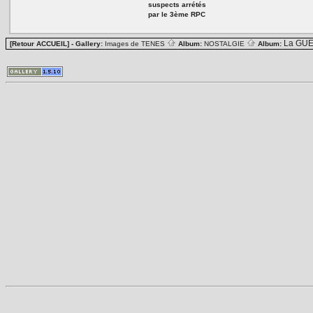
suspects arrétés
par le 3ème RPC
La GUE
[Retour ACCUEIL]
- Gallery:
Images de TENES
Album:
NOSTALGIE
Album: