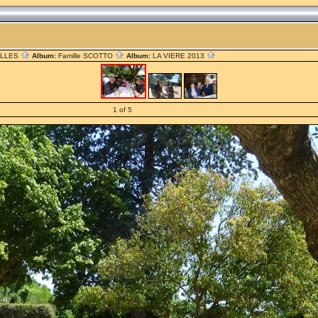
ILLES
Album:
Famille SCOTTO
Album:
LA VIERE 2013
1 of 5