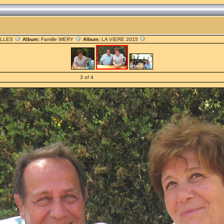
ILLES
Album:
Famille WERY
Album:
LA VIERE 2015
3 of 4