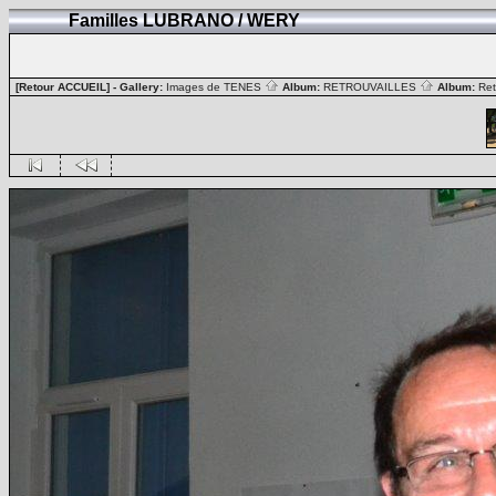
Familles LUBRANO / WERY
[Retour ACCUEIL]
- Gallery:
Images de TENES
Album:
RETROUVAILLES
Album:
Ret