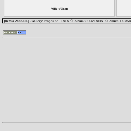
Ville d'Oran
[Retour ACCUEIL]
- Gallery:
Images de TENES
Album:
SOUVENIRS
Album:
La MA