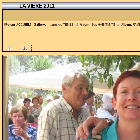
LA VIERE 2011
[Retour ACCUEIL]
- Gallery:
Images de TENES
Album:
Ses HABITANTS
Album:
FAM