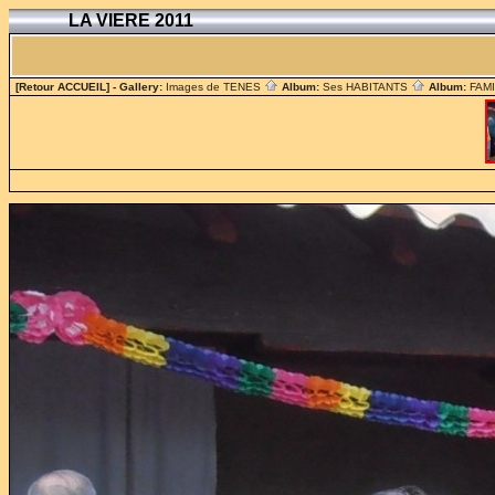
LA VIERE 2011
[Retour ACCUEIL]
- Gallery:
Images de TENES
Album:
Ses HABITANTS
Album:
FAM