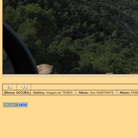
[Retour ACCUEIL]
- Gallery:
Images de TENES
Album:
Ses HABITANTS
Album:
FAM