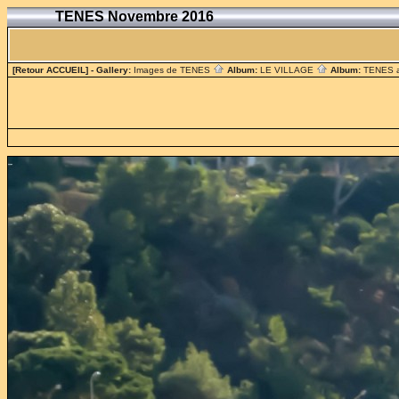
TENES Novembre 2016
[Retour ACCUEIL]
- Gallery:
Images de TENES
Album:
LE VILLAGE
Album:
TENES 