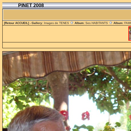
PINET 2008
[Retour ACCUEIL]
- Gallery:
Images de TENES
Album:
Ses HABITANTS
Album:
FAM